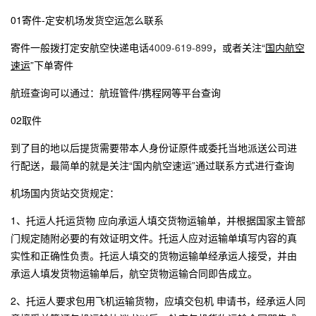
01寄件-
定安
机场发货空运怎么联系
寄件一般拨打
定安
航空快递电话
4009-619-899
，或者关注“
国内航空
速运
”下单寄件
航班查询可以通过：航班管件/携程网等平台查询
02取件
到了目的地以后提货需要带本人身份证原件或委托当地派送公司进
行配送，最简单的就是关注“国内航空速运”通过联系方式进行查询
机场国内货站交货规定：
1、托运人托运货物 应向承运人填交货物运输单，并根据国家主管部
门规定随附必要的有效证明文件。托运人应对运输单填写内容的真
实性和正确性负责。托运人填交的货物运输单经承运人接受，并由
承运人填发货物运输单后，航空货物运输合同即告成立。
2、托运人要求包用飞机运输货物，应填交包机 申请书，经承运人同