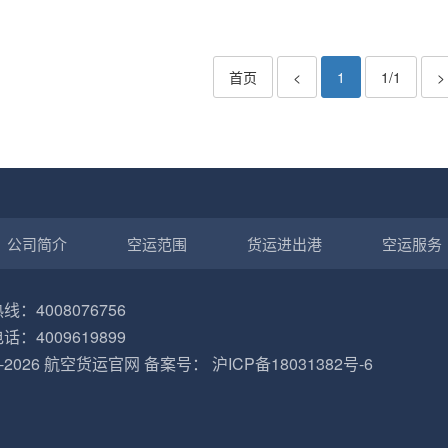
首页
<
1
1/1
>
公司简介
空运范围
货运进出港
空运服务
：4008076756
：4009619899
2-2026
航空货运官网
备案号：
沪ICP备18031382号-6