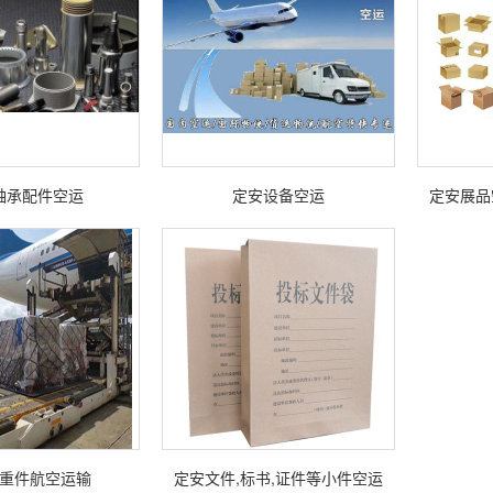
轴承配件空运
定安设备空运
定安展品
重件航空运输
定安文件,标书,证件等小件空运