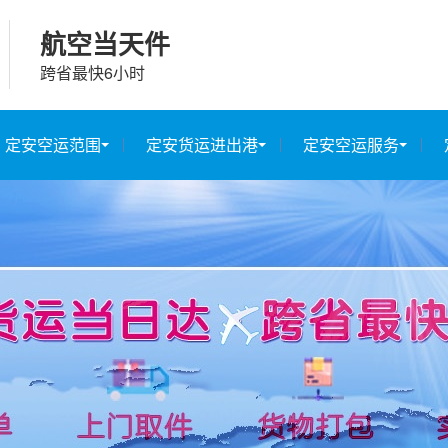
航空当天件
跨省最快6小时
定安空运范围
定安货运进出港
定安空运服务